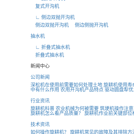
复式开沟机
∟ 侧边双抛开沟机
侧边双抛开沟机
侧边侧抛开沟机
抽水机
∟ 折叠式抽水机
折叠式抽水机
新闻中心
公司新闻
深松机在使用前需要如何处理土地
旋耕机使用寿
中有什么作用
农用开沟机产品特点
驱动圆盘犁优
行业资讯
旋耕机科普
农业机械为何被需要
筑埂机操作注意
旋耕机怎么看产品质量？
旋耕机作业前关键部位
技术资讯
如何操作旋耕机？
旋耕机常见的故障及其排除方