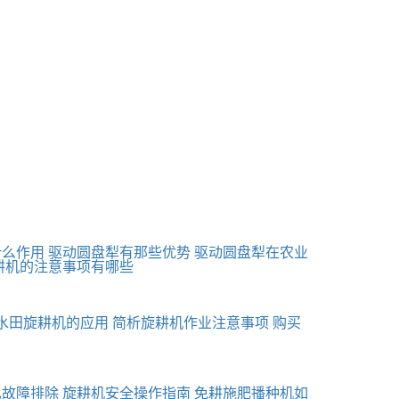
什么作用
驱动圆盘犁有那些优势
驱动圆盘犁在农业
耕机的注意事项有哪些
水田旋耕机的应用
简析旋耕机作业注意事项
购买
见故障排除
旋耕机安全操作指南
免耕施肥播种机如