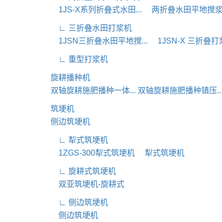
1JS-X系列折叠式水田...
两折叠水田平地搅
∟ 三折叠水田打浆机
1JSN三折叠水田平地搅...
1JSN-X 三折叠打
∟ 重型打浆机
旋耕播种机
双轴旋耕施肥播种一体...
双轴旋耕施肥播种镇压..
筑埂机
侧边筑埂机
∟ 犁式筑埂机
1ZGS-300犁式筑埂机
犁式筑埂机
∟ 旋耕式筑埂机
双亚筑埂机-旋耕式
∟ 侧边筑埂机
侧边筑埂机