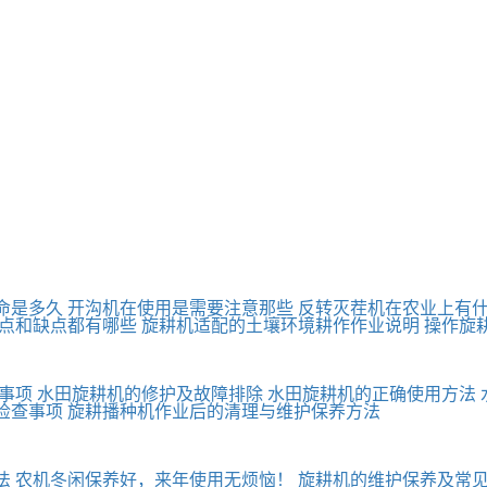
命是多久
开沟机在使用是需要注意那些
反转灭茬机在农业上有
点和缺点都有哪些
旋耕机适配的土壤环境耕作作业说明
操作旋
事项
水田旋耕机的修护及故障排除
水田旋耕机的正确使用方法
检查事项
旋耕播种机作业后的清理与维护保养方法
法
农机冬闲保养好，来年使用无烦恼！
旋耕机的维护保养及常