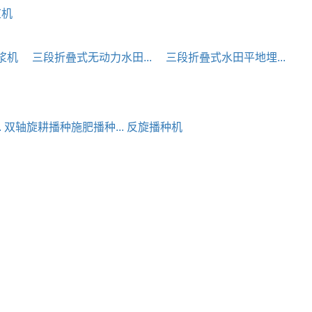
浆机
浆机
三段折叠式无动力水田...
三段折叠式水田平地埋...
.
双轴旋耕播种施肥播种...
反旋播种机