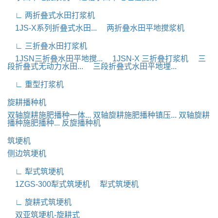
∟ 两折叠式水田打浆机
1JS-X系列折叠式水田...
两折叠水田平地搅浆机
∟ 三折叠水田打浆机
1JSN三折叠水田平地搅...
1JSN-X 三折叠打浆机
三
段折叠式无动力水田...
三段折叠式水田平地埋...
∟ 重型打浆机
旋耕播种机
双轴旋耕施肥播种一体...
双轴旋耕施肥播种镇压...
双轴旋耕
播种施肥播种...
反旋播种机
筑埂机
侧边筑埂机
∟ 犁式筑埂机
1ZGS-300犁式筑埂机
犁式筑埂机
∟ 旋耕式筑埂机
双亚筑埂机-旋耕式