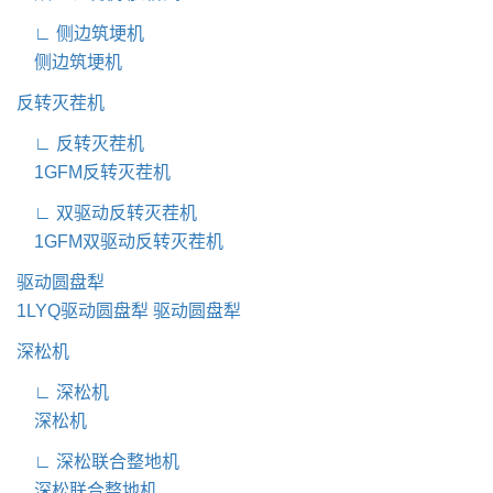
∟ 侧边筑埂机
侧边筑埂机
反转灭茬机
∟ 反转灭茬机
1GFM反转灭茬机
∟ 双驱动反转灭茬机
1GFM双驱动反转灭茬机
驱动圆盘犁
1LYQ驱动圆盘犁
驱动圆盘犁
深松机
∟ 深松机
深松机
∟ 深松联合整地机
深松联合整地机