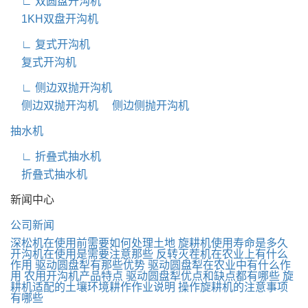
∟ 双圆盘开沟机
1KH双盘开沟机
∟ 复式开沟机
复式开沟机
∟ 侧边双抛开沟机
侧边双抛开沟机
侧边侧抛开沟机
抽水机
∟ 折叠式抽水机
折叠式抽水机
新闻中心
公司新闻
深松机在使用前需要如何处理土地
旋耕机使用寿命是多久
开沟机在使用是需要注意那些
反转灭茬机在农业上有什么
作用
驱动圆盘犁有那些优势
驱动圆盘犁在农业中有什么作
用
农用开沟机产品特点
驱动圆盘犁优点和缺点都有哪些
旋
耕机适配的土壤环境耕作作业说明
操作旋耕机的注意事项
有哪些