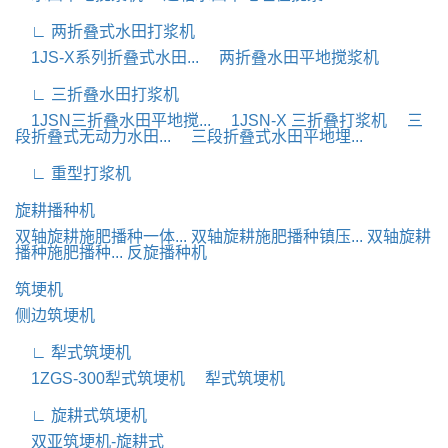
∟ 两折叠式水田打浆机
1JS-X系列折叠式水田...
两折叠水田平地搅浆机
∟ 三折叠水田打浆机
1JSN三折叠水田平地搅...
1JSN-X 三折叠打浆机
三
段折叠式无动力水田...
三段折叠式水田平地埋...
∟ 重型打浆机
旋耕播种机
双轴旋耕施肥播种一体...
双轴旋耕施肥播种镇压...
双轴旋耕
播种施肥播种...
反旋播种机
筑埂机
侧边筑埂机
∟ 犁式筑埂机
1ZGS-300犁式筑埂机
犁式筑埂机
∟ 旋耕式筑埂机
双亚筑埂机-旋耕式