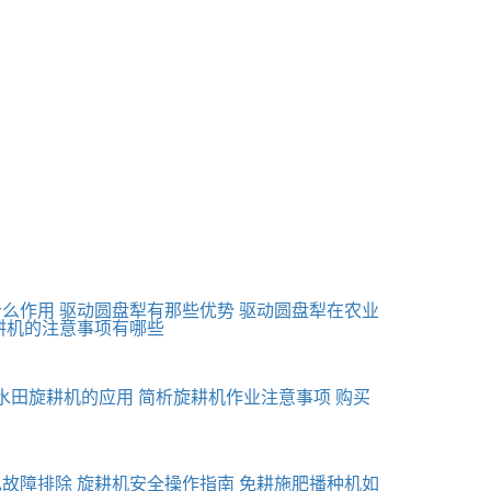
什么作用
驱动圆盘犁有那些优势
驱动圆盘犁在农业
耕机的注意事项有哪些
水田旋耕机的应用
简析旋耕机作业注意事项
购买
见故障排除
旋耕机安全操作指南
免耕施肥播种机如