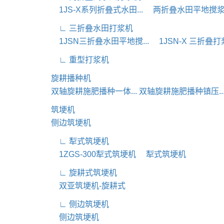
1JS-X系列折叠式水田...
两折叠水田平地搅
∟ 三折叠水田打浆机
1JSN三折叠水田平地搅...
1JSN-X 三折叠打
∟ 重型打浆机
旋耕播种机
双轴旋耕施肥播种一体...
双轴旋耕施肥播种镇压..
筑埂机
侧边筑埂机
∟ 犁式筑埂机
1ZGS-300犁式筑埂机
犁式筑埂机
∟ 旋耕式筑埂机
双亚筑埂机-旋耕式
∟ 侧边筑埂机
侧边筑埂机