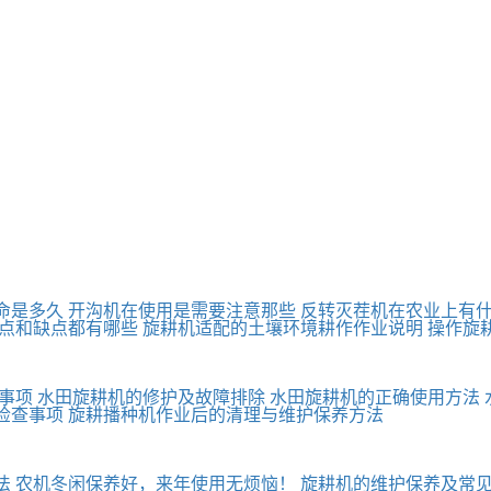
命是多久
开沟机在使用是需要注意那些
反转灭茬机在农业上有
点和缺点都有哪些
旋耕机适配的土壤环境耕作作业说明
操作旋
事项
水田旋耕机的修护及故障排除
水田旋耕机的正确使用方法
检查事项
旋耕播种机作业后的清理与维护保养方法
法
农机冬闲保养好，来年使用无烦恼！
旋耕机的维护保养及常