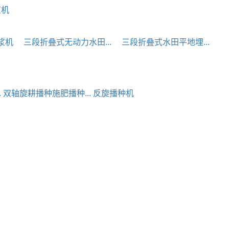
浆机
浆机
三段折叠式无动力水田...
三段折叠式水田平地埋...
.
双轴旋耕播种施肥播种...
反旋播种机