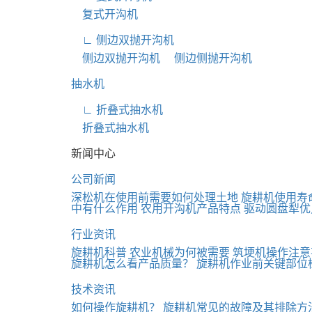
复式开沟机
∟ 侧边双抛开沟机
侧边双抛开沟机
侧边侧抛开沟机
抽水机
∟ 折叠式抽水机
折叠式抽水机
新闻中心
公司新闻
深松机在使用前需要如何处理土地
旋耕机使用寿
中有什么作用
农用开沟机产品特点
驱动圆盘犁优
行业资讯
旋耕机科普
农业机械为何被需要
筑埂机操作注意
旋耕机怎么看产品质量？
旋耕机作业前关键部位
技术资讯
如何操作旋耕机？
旋耕机常见的故障及其排除方