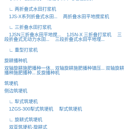
∟ 两折叠式水田打浆机
1JS-X系列折叠式水田...
两折叠水田平地搅浆机
∟ 三折叠水田打浆机
1JSN三折叠水田平地搅...
1JSN-X 三折叠打浆机
三
段折叠式无动力水田...
三段折叠式水田平地埋...
∟ 重型打浆机
旋耕播种机
双轴旋耕施肥播种一体...
双轴旋耕施肥播种镇压...
双轴旋耕
播种施肥播种...
反旋播种机
筑埂机
侧边筑埂机
∟ 犁式筑埂机
1ZGS-300犁式筑埂机
犁式筑埂机
∟ 旋耕式筑埂机
双亚筑埂机-旋耕式