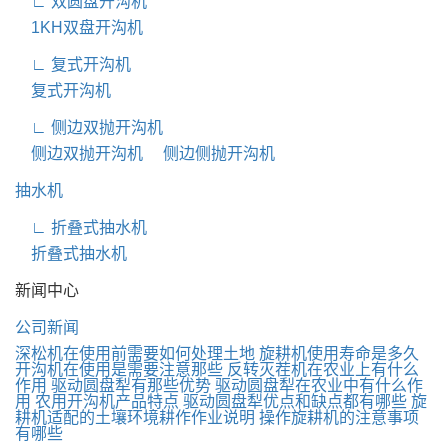
∟ 双圆盘开沟机
1KH双盘开沟机
∟ 复式开沟机
复式开沟机
∟ 侧边双抛开沟机
侧边双抛开沟机
侧边侧抛开沟机
抽水机
∟ 折叠式抽水机
折叠式抽水机
新闻中心
公司新闻
深松机在使用前需要如何处理土地
旋耕机使用寿命是多久
开沟机在使用是需要注意那些
反转灭茬机在农业上有什么
作用
驱动圆盘犁有那些优势
驱动圆盘犁在农业中有什么作
用
农用开沟机产品特点
驱动圆盘犁优点和缺点都有哪些
旋
耕机适配的土壤环境耕作作业说明
操作旋耕机的注意事项
有哪些