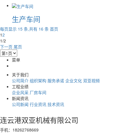
生产车间
每页显示 15 条,共有 16 条
首页
1
2
1/2
下一页
尾页
菜单
关于我们
公司简介
组织架构
服务承诺
企业文化
双亚视频
工程业绩
企业风采
厂房车间
新闻资讯
公司新闻
行业资讯
技术资讯
连云港双亚机械有限公司
手机：18262768669