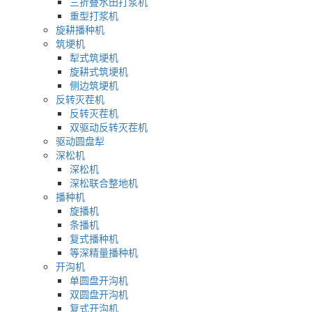
三折叠水田打浆机
重型打浆机
旋耕播种机
筑埂机
犁式筑埂机
旋耕式筑埂机
侧边筑埂机
反转灭茬机
反转灭茬机
双驱动反转灭茬机
驱动圆盘犁
深松机
深松机
深松联合整地机
播种机
旋播机
条播机
复式播种机
等深精量播种机
开沟机
单圆盘开沟机
双圆盘开沟机
复式开沟机