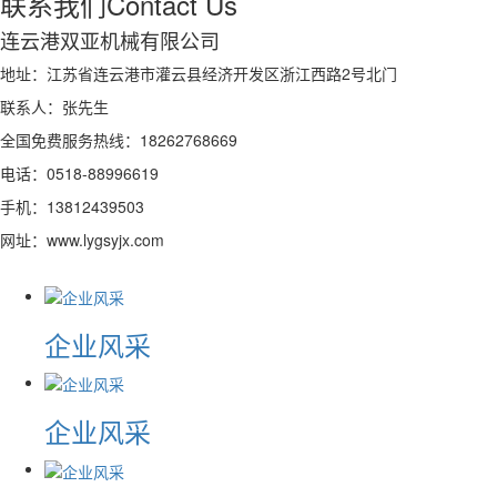
联系我们
Contact Us
连云港双亚机械有限公司
地址：江苏省连云港市灌云县经济开发区浙江西路2号北门
联系人：张先生
全国免费服务热线：18262768669
电话：0518-88996619
手机：13812439503
网址：www.lygsyjx.com
企业风采
企业风采