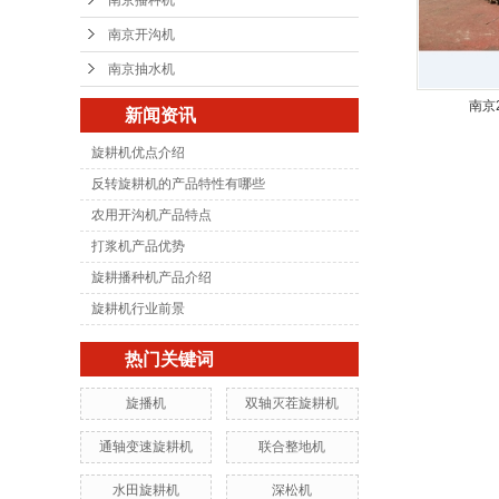
南京播种机
南京开沟机
南京抽水机
南京
新闻资讯
旋耕机优点介绍
反转旋耕机的产品特性有哪些
农用开沟机产品特点
打浆机产品优势
旋耕播种机产品介绍
旋耕机行业前景
热门关键词
旋播机
双轴灭茬旋耕机
通轴变速旋耕机
联合整地机
水田旋耕机
深松机