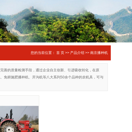
您的当前位置：
首 页
>>
产品介绍
>>
南京播种机
，完善的质量检测手段，通过企业自主创新、引进吸收转化，在原
机、免耕施肥播种机、开沟机等八大系列50余个品种的农机具，可与