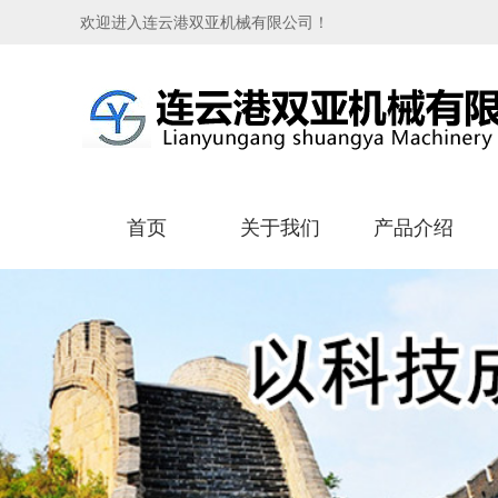
欢迎进入连云港双亚机械有限公司！
首页
关于我们
产品介绍
公司简介
南京旋耕机
组织架构
南京反转旋耕机
服务承诺
南京水田平地埋茬
企业文化
南京旋耕播种机
起浆机
双亚视频
南京筑埂机