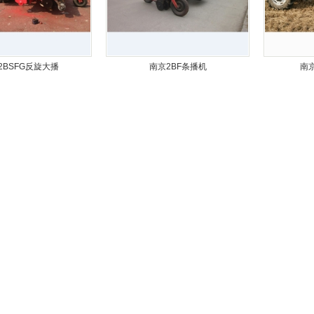
2BSFG反旋大播
南京2BF条播机
南