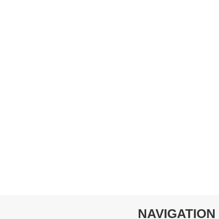
NAVIGATION