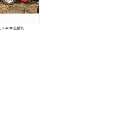
京1GKNB旋播机