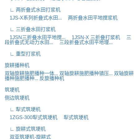
∟ 两折叠式水田打浆机
1JS-X系列折叠式水田...
两折叠水田平地搅浆机
∟ 三折叠水田打浆机
1JSN三折叠水田平地搅...
1JSN-X 三折叠打浆机
三
段折叠式无动力水田...
三段折叠式水田平地埋...
∟ 重型打浆机
旋耕播种机
双轴旋耕施肥播种一体...
双轴旋耕施肥播种镇压...
双轴旋耕
播种施肥播种...
反旋播种机
筑埂机
侧边筑埂机
∟ 犁式筑埂机
1ZGS-300犁式筑埂机
犁式筑埂机
∟ 旋耕式筑埂机
双亚筑埂机-旋耕式