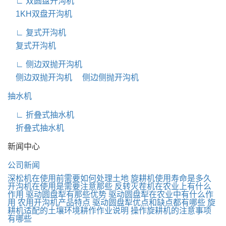
∟ 双圆盘开沟机
1KH双盘开沟机
∟ 复式开沟机
复式开沟机
∟ 侧边双抛开沟机
侧边双抛开沟机
侧边侧抛开沟机
抽水机
∟ 折叠式抽水机
折叠式抽水机
新闻中心
公司新闻
深松机在使用前需要如何处理土地
旋耕机使用寿命是多久
开沟机在使用是需要注意那些
反转灭茬机在农业上有什么
作用
驱动圆盘犁有那些优势
驱动圆盘犁在农业中有什么作
用
农用开沟机产品特点
驱动圆盘犁优点和缺点都有哪些
旋
耕机适配的土壤环境耕作作业说明
操作旋耕机的注意事项
有哪些