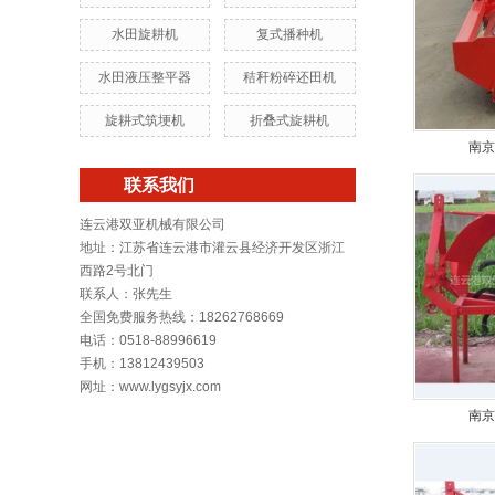
水田旋耕机
复式播种机
水田液压整平器
秸秆粉碎还田机
旋耕式筑埂机
折叠式旋耕机
南京
联系我们
连云港双亚机械有限公司
地址：江苏省连云港市灌云县经济开发区浙江
西路2号北门
联系人：张先生
全国免费服务热线：18262768669
电话：0518-88996619
手机：13812439503
网址：www.lygsyjx.com
南京