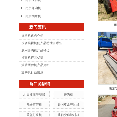
南京播种机
南京开沟机
南京抽水机
南
新闻资讯
旋耕机优点介绍
反转旋耕机的产品特性有哪些
农用开沟机产品特点
打浆机产品优势
旋耕播种机产品介绍
旋耕机行业前景
热门关键词
南京
水田液压平整器
开沟机
反转灭茬机
1KH双盘开沟机
重型打浆机
通轴变速旋耕机