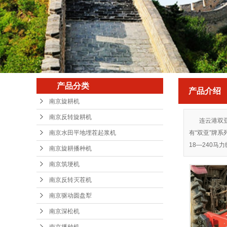
联系我们
南京反转灭茬机
南京驱动圆盘犁
南京深松机
南京播种机
南京开沟机
产品分类
产品介绍
南京抽水机
南京旋耕机
南京反转旋耕机
连云港双
南京水田平地埋茬起浆机
有“双亚”牌
18—240马
南京旋耕播种机
南京筑埂机
南京反转灭茬机
南京驱动圆盘犁
南京深松机